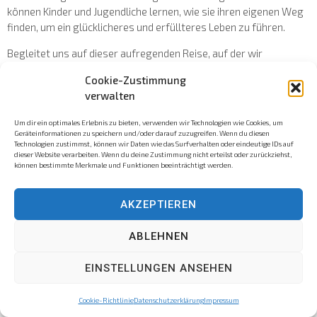
können Kinder und Jugendliche lernen, wie sie ihren eigenen Weg
finden, um ein glücklicheres und erfüllteres Leben zu führen.
Begleitet uns auf dieser aufregenden Reise, auf der wir
versuchen gemeinsam knifflige Aufageben zu lösen.
Cookie-Zustimmung
verwalten
Hier klicken
Um dir ein optimales Erlebnis zu bieten, verwenden wir Technologien wie Cookies, um
Geräteinformationen zu speichern und/oder darauf zuzugreifen. Wenn du diesen
Technologien zustimmst, können wir Daten wie das Surfverhalten oder eindeutige IDs auf
dieser Website verarbeiten. Wenn du deine Zustimmung nicht erteilst oder zurückziehst,
können bestimmte Merkmale und Funktionen beeinträchtigt werden.
AKZEPTIEREN
ABLEHNEN
EINSTELLUNGEN ANSEHEN
Cookie-Richtlinie
Datenschutzerklärung
Impressum