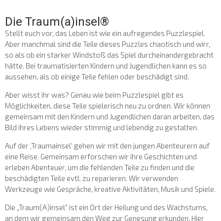
Die Traum(a)insel®
Stellt euch vor, das Leben ist wie ein aufregendes Puzzlespiel.
Aber manchmal sind die Teile dieses Puzzles chaotisch und wirr,
so als ob ein starker Windstoß das Spiel durcheinandergebracht
hätte. Bei traumatisierten Kindern und Jugendlichen kann es so
aussehen, als ob einige Teile fehlen oder beschädigt sind.
Aber wisst ihr was? Genau wie beim Puzzlespiel gibt es
Möglichkeiten, diese Teile spielerisch neu zu ordnen. Wir können
gemeinsam mit den Kindern und Jugendlichen daran arbeiten, das
Bild ihres Lebens wieder stimmig und lebendig zu gestalten.
Auf der ‚Traumainsel‘ gehen wir mit den jungen Abenteurern auf
eine Reise. Gemeinsam erforschen wir ihre Geschichten und
erleben Abenteuer, um die fehlenden Teile zu finden und die
beschädigten Teile evtl. zu reparieren. Wir verwenden
Werkzeuge wie Gespräche, kreative Aktivitäten, Musik und Spiele.
Die „Traum(A)insel“ ist ein Ort der Heilung und des Wachstums,
an dem wir gemeinsam den Weg zur Genesung erkunden. Hier