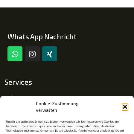
Whats App Nachricht
Services
Impressum
Cookie-Zustimmung
Datenschutz
verwalten
Cookie-Richtlinie (EU)
Um dir ein optimales Erlebnis zu bieten, verwenden wir Technologien wie Cookies, um
Geräteinformationen zu speichern und/oder darauf zuzugreifen. Wenn du diesen
Technologien zustimmst, können wir Daten wie das Surfverhalten oder eindeutige IDs auf