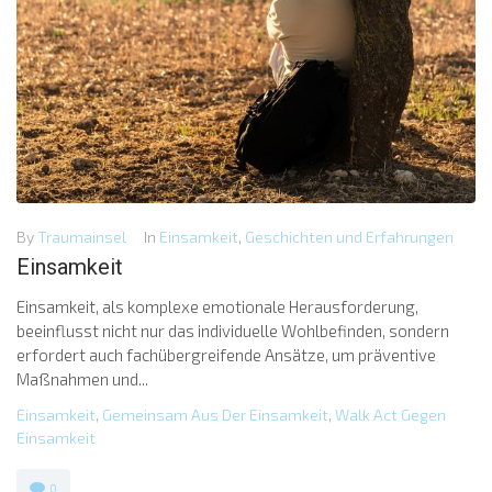
By
Traumainsel
In
Einsamkeit
,
Geschichten und Erfahrungen
Einsamkeit
Einsamkeit, als komplexe emotionale Herausforderung,
beeinflusst nicht nur das individuelle Wohlbefinden, sondern
erfordert auch fachübergreifende Ansätze, um präventive
Maßnahmen und...
Einsamkeit
,
Gemeinsam Aus Der Einsamkeit
,
Walk Act Gegen
Einsamkeit
0