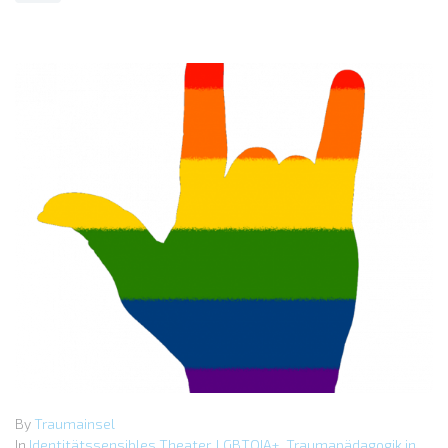
By
Traumainsel
In
Identitätssensibles Theater
,
LGBTQIA+
,
Traumapädagogik in