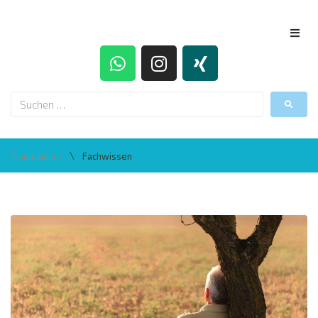
\
Traumainsel
Fachwissen