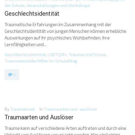
der Schule
,
Veranstaltungen und Workshops
Geschlechtsidentität
Traumatische Erfahrungen im Zusammenhang mit der
Geschlechtsidentität von jungen Menschen können erhebliche
Auswirkungen auf ihr psychisches Wohlbefinden, ihre
Lernfähigkeiten und...
Geschlechtsidentität
,
LGBTQIA+
,
Trauma Und Schule
,
Traumasensible Hilfen Im Schulalltag
0
By
Traumainsel
In
Traumaarten und -auslöser
Traumaarten und Auslöser
Trauma kann auf verschiedene Arten auftreten und durch eine
Vielzahl von Auslösern verursacht werden. Hier sind einige