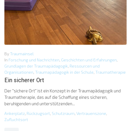
By
Traumainsel
In
Forschung und Nachrichten
,
Geschichten und Erfahrungen
,
Grundlagen der Traumapädagogik
,
Ressourcen und
Organisationen
,
Traumapädagogik in der Schule
,
Traumatherapie
Ein sicherer Ort
Der "sichere Ort" ist ein Konzept in der Traumapädagogik und
Traumatherapie, das auf die Schaffung eines sicheren,
beruhigenden und unterstützenden...
Ankerplatz
,
Rückzugsort
,
Schutzraum
,
Vertrauenszone
,
Zufluchtsort