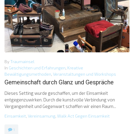
By
Traumainsel
In
Geschichten und Erfahrungen
,
Kreative
Bewältigungsmethoden
,
Veranstaltungen und Workshops
Gemeinschaft durch Glanz und Gespräche
Dieses Setting wurde geschaffen, um der Einsamkeit
entgegenzuwirken. Durch die kunstvolle Verbindung von
Vergangenheit und Gegenwart schaffen wir einen Raum...
Einsamkeit
,
Vereinsamung
,
Walk Act Gegen Einsamkeit
1