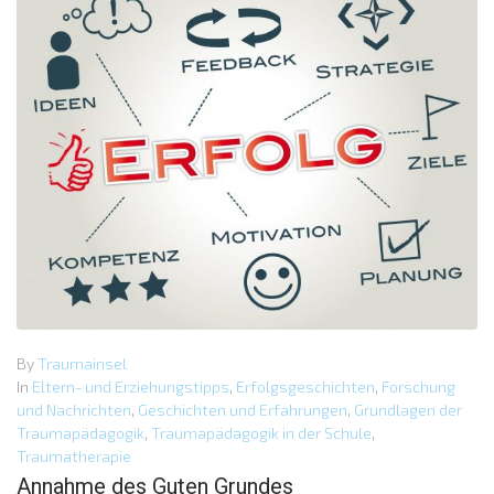
By
Traumainsel
In
Eltern- und Erziehungstipps
,
Erfolgsgeschichten
,
Forschung
und Nachrichten
,
Geschichten und Erfahrungen
,
Grundlagen der
Traumapädagogik
,
Traumapädagogik in der Schule
,
Traumatherapie
Annahme des Guten Grundes