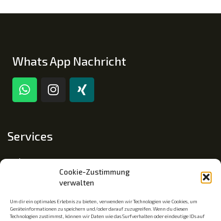
Whats App Nachricht
Services
Impressum
Cookie-Zustimmung
Datenschutz
verwalten
Cookie-Richtlinie (EU)
Um dir ein optimales Erlebnis zu bieten, verwenden wir Technologien wie Cookies, um
Geräteinformationen zu speichern und/oder darauf zuzugreifen. Wenn du diesen
Technologien zustimmst, können wir Daten wie das Surfverhalten oder eindeutige IDs auf