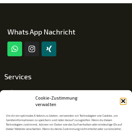
Whats App Nachricht
Services
Impressum
Cookie-Zustimmung
Datenschutz
verwalten
Cookie-Richtlinie (EU)
Um dir ein optimales Erlebnis zu bieten, verwenden wir Technologien wie Cookies, um
Geräteinformationen zu speichern und/oder darauf zuzugreifen. Wenn du diesen
Technologien zustimmst, können wir Daten wie das Surfverhalten oder eindeutige IDs auf
dieser Website verarbeiten. Wenn du deine Zustimmung nicht erteilst oder zurückziehst,