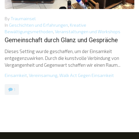
By
Traumainsel
In
Geschichten und Erfahrungen
,
Kreative
Bewältigungsmethoden
,
Veranstaltungen und Workshops
Gemeinschaft durch Glanz und Gespräche
Dieses Setting wurde geschaffen, um der Einsamkeit
entgegenzuwirken. Durch die kunstvolle Verbindung von
Vergangenheit und Gegenwart schaffen wir einen Raum...
Einsamkeit
,
Vereinsamung
,
Walk Act Gegen Einsamkeit
1