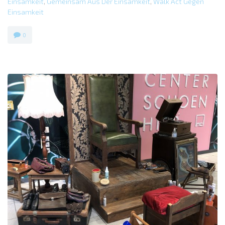
Einsamkeit
,
Gemeinsam Aus Der Einsamkeit
,
Walk Act Gegen
Einsamkeit
0