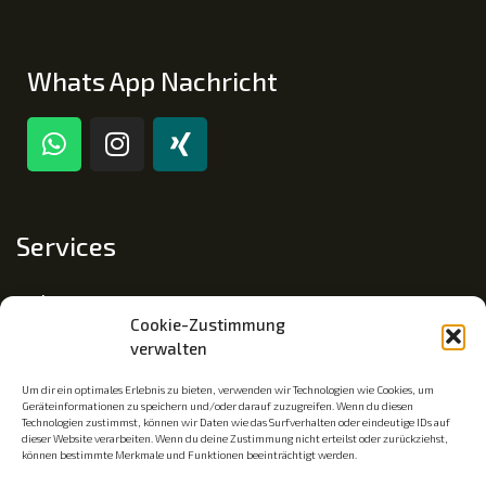
Whats App Nachricht
Services
Impressum
Cookie-Zustimmung
Datenschutz
verwalten
Cookie-Richtlinie (EU)
Um dir ein optimales Erlebnis zu bieten, verwenden wir Technologien wie Cookies, um
Geräteinformationen zu speichern und/oder darauf zuzugreifen. Wenn du diesen
Technologien zustimmst, können wir Daten wie das Surfverhalten oder eindeutige IDs auf
dieser Website verarbeiten. Wenn du deine Zustimmung nicht erteilst oder zurückziehst,
Mitgliedschaft
können bestimmte Merkmale und Funktionen beeinträchtigt werden.