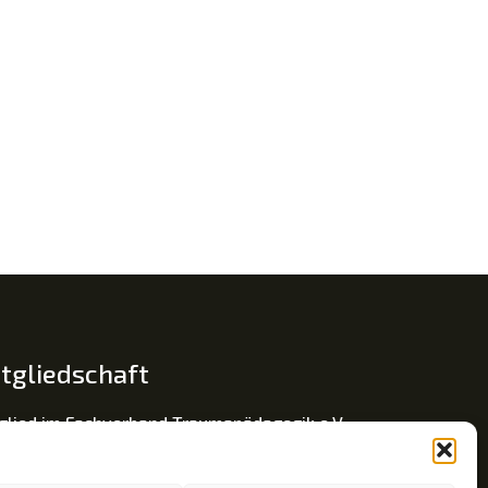
tgliedschaft
glied im Fachverband Traumapädagogik e.V.
umainsel © ist eine eingetragene Wortmarke.