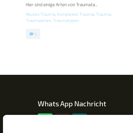
Hier sind einige Arten von Traumata...
Akutes Trauma
,
Komplexes Trauma
,
Trauma
,
Traumaarten
,
Traumatypen
0
Whats App Nachricht