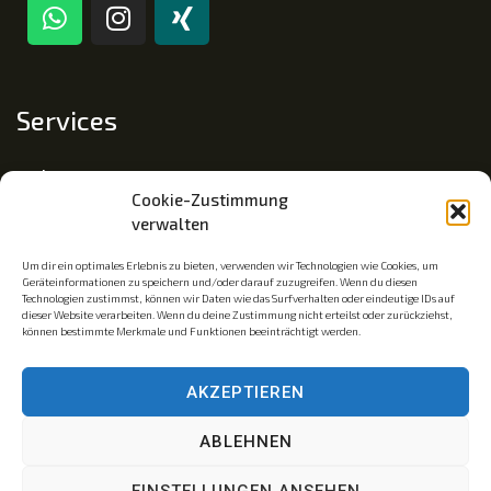
Services
Impressum
Cookie-Zustimmung
Datenschutz
verwalten
Cookie-Richtlinie (EU)
Um dir ein optimales Erlebnis zu bieten, verwenden wir Technologien wie Cookies, um
Geräteinformationen zu speichern und/oder darauf zuzugreifen. Wenn du diesen
Technologien zustimmst, können wir Daten wie das Surfverhalten oder eindeutige IDs auf
dieser Website verarbeiten. Wenn du deine Zustimmung nicht erteilst oder zurückziehst,
Mitgliedschaft
können bestimmte Merkmale und Funktionen beeinträchtigt werden.
Mitglied im Fachverband Traumapädagogik e.V.
AKZEPTIEREN
Traumainsel © ist eine eingetragene Wortmarke. Az.: 30
ABLEHNEN
2023 239 321
EINSTELLUNGEN ANSEHEN