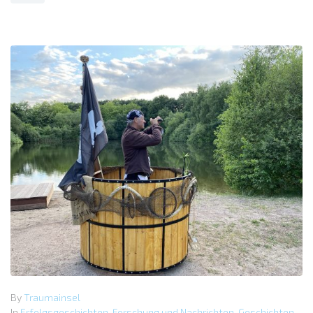
By
Traumainsel
In
Erfolgsgeschichten
,
Forschung und Nachrichten
,
Geschichten