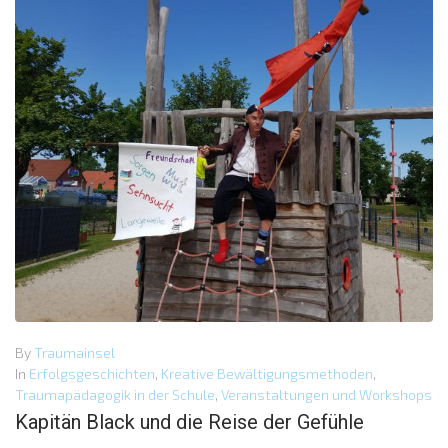
By
Traumainsel
In
Erfolgsgeschichten
,
Kreative Bewältigungsmethoden
,
Traumapädagogik in der Schule
,
Veranstaltungen und Workshops
Kapitän Black und die Reise der Gefühle