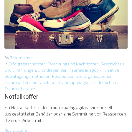
By
Traumainsel
In
Erfolgsgeschichten
,
Forschung und Nachrichten
,
Geschichten
und Erfahrungen
,
Grundlagen der Traumapädagogik
,
Kreative
Bewältigungsmethoden
,
Ressourcen und Organisationen
,
Traumaarten und -auslöser
,
Traumapädagogik in der Schule
,
Traumatherapie
Notfallkoffer
Ein Notfallkoffer in der Traumapädagogik ist ein speziell
ausgestatteter Behälter oder eine Sammlung von Ressourcen,
die in der Arbeit mit...
Notfallkoffer