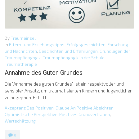
By
Traumainsel
In
Eltern- und Erziehungstipps
,
Erfolgsgeschichten
,
Forschung
und Nachrichten
,
Geschichten und Erfahrungen
,
Grundlagen der
Traumapädagogik
,
Traumapädagogik in der Schule
,
Traumatherapie
Annahme des Guten Grundes
Die "Annahme des guten Grundes" ist ein respektvoller und
sensibler Ansatz, um traumatisierten Kindern und Jugendlichen
zu begegnen. Er hilft...
Akzeptanz Des Positiven
,
Glaube An Positive Absichten
,
Optimistische Perspektive
,
Positives Grundvertrauen
,
Wertschätzung
0