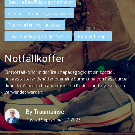
Kreative Bewältigungsmethoden
Ressourcen und Organisationen
Traumaarten und -auslöser
Traumapädagogik in der Schule
Traumatherapie
Notfallkoffer
Ein Notfallkoffer in der Traumapädagogik ist ein speziell
ausgestatteter Behälter oder eine Sammlung von Ressourcen,
die in der Arbeit mit traumatisierten Kindern und Jugendlichen
verwendet werden.
By
Traumainsel
Posted
September 27, 2023