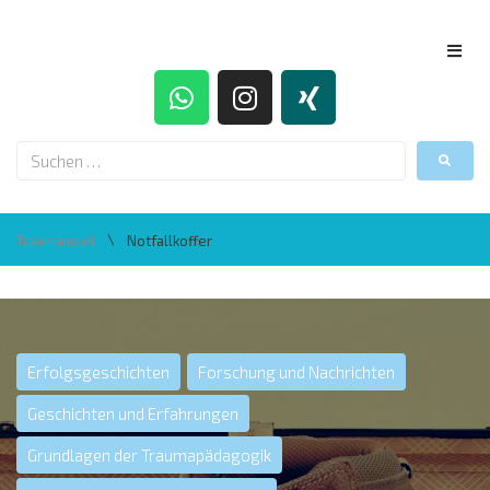
\
Traumainsel
Notfallkoffer
Erfolgsgeschichten
Forschung und Nachrichten
Geschichten und Erfahrungen
Grundlagen der Traumapädagogik