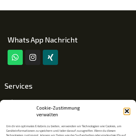
Whats App Nachricht
Services
Impressum
Cookie-Zustimmung
Datenschutz
verwalten
Cookie-Richtlinie (EU)
Um dir ein optimales Erlebnis zu bieten, verwenden wir Technologien wie Cookies, um
Geräteinformationen zu speichern und/oder darauf zuzugreifen. Wenn du diesen
Technologien zustimmst, können wir Daten wie das Surfverhalten oder eindeutige IDs auf