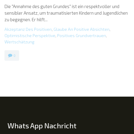
Die "Annahme des guten Grundes" ist ein respektvoller und
sensibler Ansatz, um traumatisierten Kindern und Jugendlichen
zu begegnen. Er hilft...
Akzeptanz Des Positiven
,
Glaube An Positive Absichten
,
Optimistische Perspektive
,
Positives Grundvertrauen
,
Wertschätzung
0
Whats App Nachricht