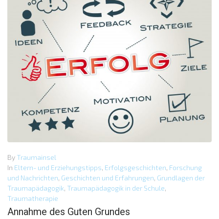
By
Traumainsel
In
Eltern- und Erziehungstipps
,
Erfolgsgeschichten
,
Forschung
und Nachrichten
,
Geschichten und Erfahrungen
,
Grundlagen der
Traumapädagogik
,
Traumapädagogik in der Schule
,
Traumatherapie
Annahme des Guten Grundes