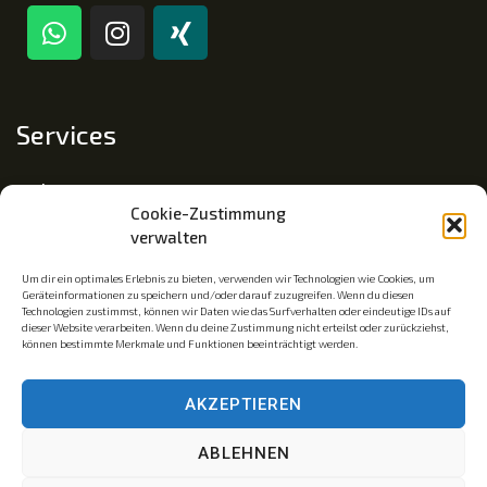
Services
Impressum
Cookie-Zustimmung
Datenschutz
verwalten
Cookie-Richtlinie (EU)
Um dir ein optimales Erlebnis zu bieten, verwenden wir Technologien wie Cookies, um
Geräteinformationen zu speichern und/oder darauf zuzugreifen. Wenn du diesen
Technologien zustimmst, können wir Daten wie das Surfverhalten oder eindeutige IDs auf
dieser Website verarbeiten. Wenn du deine Zustimmung nicht erteilst oder zurückziehst,
Mitgliedschaft
können bestimmte Merkmale und Funktionen beeinträchtigt werden.
Mitglied im Fachverband Traumapädagogik e.V.
AKZEPTIEREN
Traumainsel © ist eine eingetragene Wortmarke. Az.: 30
ABLEHNEN
2023 239 321