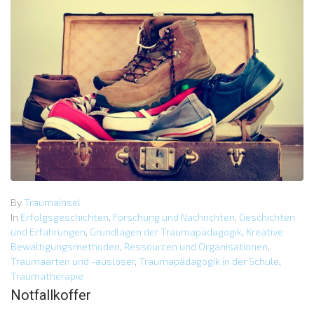
By
Traumainsel
In
Erfolgsgeschichten
,
Forschung und Nachrichten
,
Geschichten
und Erfahrungen
,
Grundlagen der Traumapädagogik
,
Kreative
Bewältigungsmethoden
,
Ressourcen und Organisationen
,
Traumaarten und -auslöser
,
Traumapädagogik in der Schule
,
Traumatherapie
Notfallkoffer