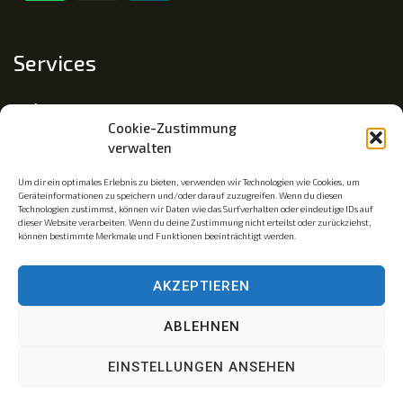
Services
Impressum
Cookie-Zustimmung
Datenschutz
verwalten
Cookie-Richtlinie (EU)
Um dir ein optimales Erlebnis zu bieten, verwenden wir Technologien wie Cookies, um
Geräteinformationen zu speichern und/oder darauf zuzugreifen. Wenn du diesen
Technologien zustimmst, können wir Daten wie das Surfverhalten oder eindeutige IDs auf
dieser Website verarbeiten. Wenn du deine Zustimmung nicht erteilst oder zurückziehst,
Mitgliedschaft
können bestimmte Merkmale und Funktionen beeinträchtigt werden.
Mitglied im Fachverband Traumapädagogik e.V.
AKZEPTIEREN
Traumainsel © ist eine eingetragene Wortmarke. Az.: 30
ABLEHNEN
2023 239 321
EINSTELLUNGEN ANSEHEN