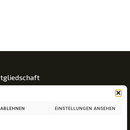
tgliedschaft
glied im Fachverband Traumapädagogik e.V.
umainsel © ist eine eingetragene Wortmarke.
ABLEHNEN
EINSTELLUNGEN ANSEHEN
: 30 2023 239 321