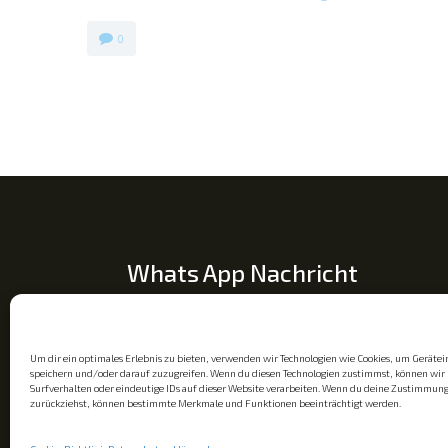
0
Whats App Nachricht
Um dir ein optimales Erlebnis zu bieten, verwenden wir Technologien wie Cookies, um Geräte
speichern und/oder darauf zuzugreifen. Wenn du diesen Technologien zustimmst, können wir 
Surfverhalten oder eindeutige IDs auf dieser Website verarbeiten. Wenn du deine Zustimmung 
zurückziehst, können bestimmte Merkmale und Funktionen beeinträchtigt werden.