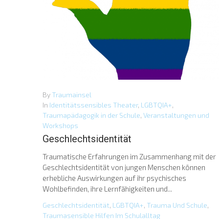
By
Traumainsel
In
Identitätssensibles Theater
,
LGBTQIA+
,
Traumapädagogik in der Schule
,
Veranstaltungen und
Workshops
Geschlechtsidentität
Traumatische Erfahrungen im Zusammenhang mit der
Geschlechtsidentität von jungen Menschen können
erhebliche Auswirkungen auf ihr psychisches
Wohlbefinden, ihre Lernfähigkeiten und...
Geschlechtsidentität
,
LGBTQIA+
,
Trauma Und Schule
,
Traumasensible Hilfen Im Schulalltag