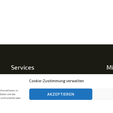
Services
Mi
Mit
Impressum
Cookie-Zustimmung verwalten
Datenschutz
Tra
informationen zu
AKZEPTIEREN
Az.
Daten wie das
Cookie-Richtlinie (EU)
nicht erteilst oder