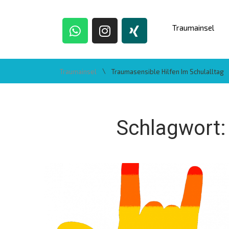
Traumainsel
\
Traumainsel
Traumasensible Hilfen Im Schulalltag
Schlagwort