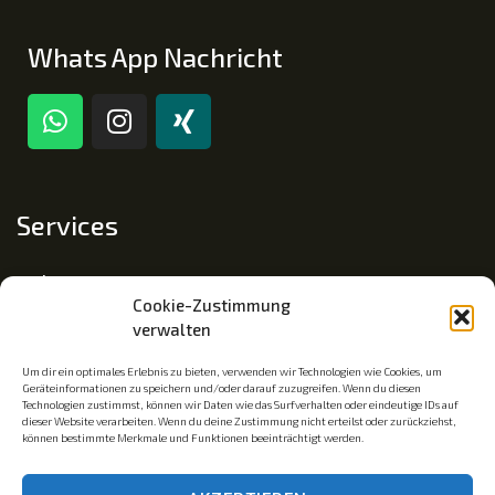
Whats App Nachricht
Services
Impressum
Cookie-Zustimmung
Datenschutz
verwalten
Cookie-Richtlinie (EU)
Um dir ein optimales Erlebnis zu bieten, verwenden wir Technologien wie Cookies, um
Geräteinformationen zu speichern und/oder darauf zuzugreifen. Wenn du diesen
Technologien zustimmst, können wir Daten wie das Surfverhalten oder eindeutige IDs auf
dieser Website verarbeiten. Wenn du deine Zustimmung nicht erteilst oder zurückziehst,
Mitgliedschaft
können bestimmte Merkmale und Funktionen beeinträchtigt werden.
Mitglied im Fachverband Traumapädagogik e.V.