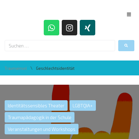
\
Traumainsel
Geschlechtsidentität
Identitätssensibles Theater
LGBTQIA+
Traumapädagogik in der Schule
Veranstaltungen und Workshops