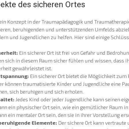
ekte des sicheren Ortes
st ein Konzept in der Traumapädagogik und Traumatherapie
heren, beruhigenden und unterstützenden Umfelds abzie
dern und Jugendlichen zu helfen. Hier sind einige Schlüs
erheit:
Ein sicherer Ort ist frei von Gefahr und Bedrohu
en sich in diesem Raum sicher fühlen und wissen, dass i
heit gewährleistet ist.
ntspannung:
Ein sicherer Ort bietet die Möglichkeit zu
r können traumatisierte Kinder und Jugendliche eine Pa
en, sich beruhigen und sich erholen.
altet:
Jedes Kind oder jeder Jugendliche kann seinen eig
kann ein physischer Ort sein, wie ein gemütlicher Raum in
nn ein mentaler Ort sein, den sie in ihrer Vorstellung ers
beruhigende Elemente:
Der sichere Ort kann vertraute