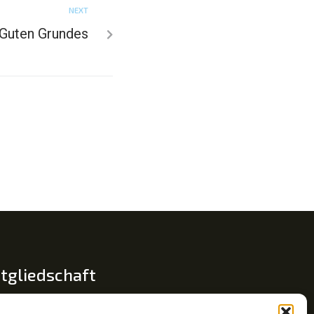
NEXT
Guten Grundes
tgliedschaft
glied im Fachverband Traumapädagogik e.V.