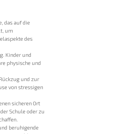
, das auf die
lt, um
selaspekte des
ng. Kinder und
hre physische und
m Rückzug und zur
use von stressigen
enen sicheren Ort
 der Schule oder zu
chaffen.
 und beruhigende