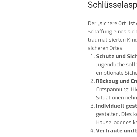
Schlüsselasp
Der „sichere Ort“ i
Schaffung eines sic
traumatisierten Kin
sicheren Ortes:
Schutz und Sich
Jugendliche soll
emotionale Sicher
Rückzug und E
Entspannung. Hie
Situationen nehm
Individuell gest
gestalten. Dies 
Hause, oder es ka
Vertraute und 