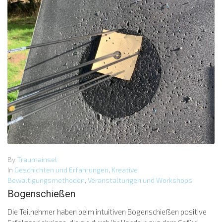
By
Traumainsel
In
Geschichten und Erfahrungen
,
Kreative
Bewältigungsmethoden
,
Veranstaltungen und Workshops
Bogenschießen
Die Teilnehmer haben beim intuitiven Bogenschießen positive