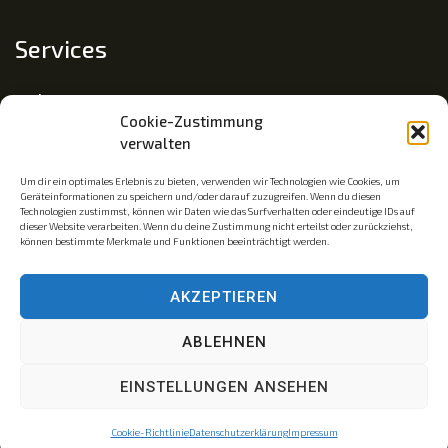
Services
Impressum
Cookie-Zustimmung
Datenschutz
verwalten
Cookie-Richtlinie (EU)
Um dir ein optimales Erlebnis zu bieten, verwenden wir Technologien wie Cookies, um
Geräteinformationen zu speichern und/oder darauf zuzugreifen. Wenn du diesen
Technologien zustimmst, können wir Daten wie das Surfverhalten oder eindeutige IDs auf
dieser Website verarbeiten. Wenn du deine Zustimmung nicht erteilst oder zurückziehst,
Mitgliedschaft
können bestimmte Merkmale und Funktionen beeinträchtigt werden.
Mitglied im Fachverband Traumapädagogik e.V.
AKZEPTIEREN
Traumainsel © ist eine eingetragene Wortmarke. Az.: 30
ABLEHNEN
2023 239 321
EINSTELLUNGEN ANSEHEN
Cookie-Richtlinie
Datenschutzerklärung
Impressum