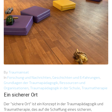
By
Traumainsel
In
Forschung und Nachrichten
,
Geschichten und Erfahrungen
,
Grundlagen der Traumapädagogik
,
Ressourcen und
Organisationen
,
Traumapädagogik in der Schule
,
Traumatherapie
Ein sicherer Ort
Der "sichere Ort" ist ein Konzept in der Traumapädagogik und
Traumatherapie, das auf die Schaffung eines sicheren,