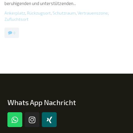
beruhigenden und unterstützenden...
Ankerplatz
,
Rückzugsort
,
Schutzraum
,
Vertrauenszone
,
Zufluchtsort
0
Whats App Nachricht