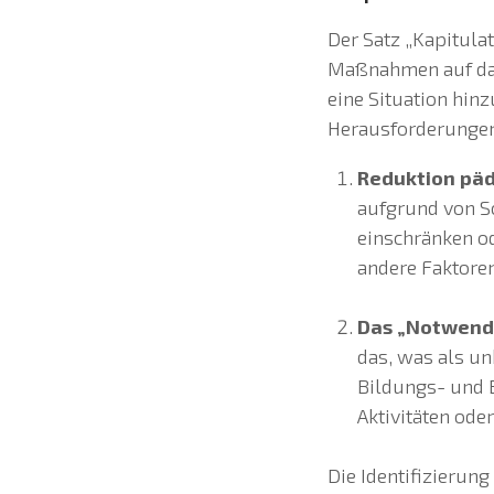
Der Satz „Kapitula
Maßnahmen auf das 
eine Situation hin
Herausforderungen 
Reduktion pä
aufgrund von S
einschränken o
andere Faktore
Das „Notwend
das, was als un
Bildungs- und 
Aktivitäten ode
Die Identifizierung