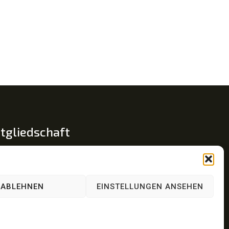
tgliedschaft
glied im Fachverband Traumapädagogik e.V.
umainsel © ist eine eingetragene Wortmarke.
ABLEHNEN
EINSTELLUNGEN ANSEHEN
: 30 2023 239 321