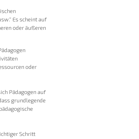
gischen
sw.“ Es scheint auf
nneren oder äußeren
 Pädagogen
vitäten
Ressourcen oder
 sich Pädagogen auf
 dass grundlegende
 pädagogische
chtiger Schritt