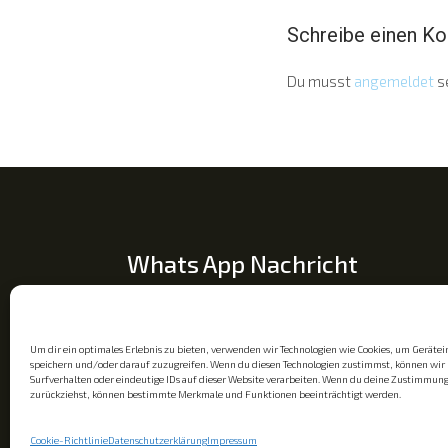
Schreibe einen K
Du musst
angemeldet
s
Whats App Nachricht
Um dir ein optimales Erlebnis zu bieten, verwenden wir Technologien wie Cookies, um Geräte
speichern und/oder darauf zuzugreifen. Wenn du diesen Technologien zustimmst, können wir 
Surfverhalten oder eindeutige IDs auf dieser Website verarbeiten. Wenn du deine Zustimmung 
zurückziehst, können bestimmte Merkmale und Funktionen beeinträchtigt werden.
Cookie-Richtlinie
Datenschutzerklärung
Impressum