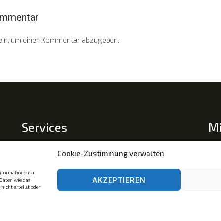
ommentar
ein, um einen Kommentar abzugeben.
Services
Mi
Mit
Impressum
Cookie-Zustimmung verwalten
Datenschutz
Tra
informationen zu
AKZEPTIEREN
Az.
Daten wie das
Cookie-Richtlinie (EU)
nicht erteilst oder